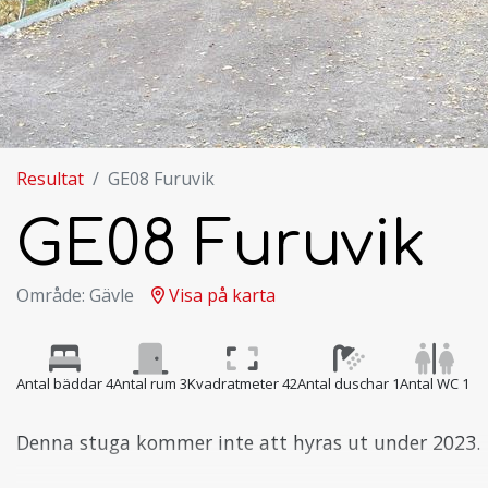
Resultat
GE08 Furuvik
GE08 Furuvik
Område: Gävle
Visa på karta
Antal bäddar 4
Antal rum 3
Kvadratmeter 42
Antal duschar 1
Antal WC 1
Denna stuga kommer inte att hyras ut under 2023.