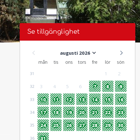
Se tillgänglighet
augusti 2026
mån
tis
ons
tors
fre
lör
sön
1
2
31
3
4
5
6
7
8
9
32
10
11
12
13
14
15
16
33
17
18
19
20
21
22
23
34
24
25
26
27
28
29
30
35
31
36