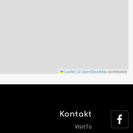
Leaflet
|
©
OpenStreetMap
contributors
Kontakt
VisitTo