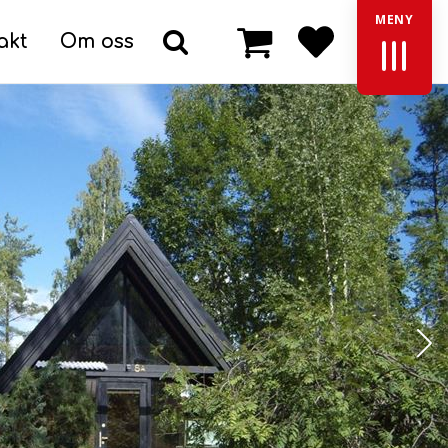
MENY
akt
Om oss
Varukorg
Sök