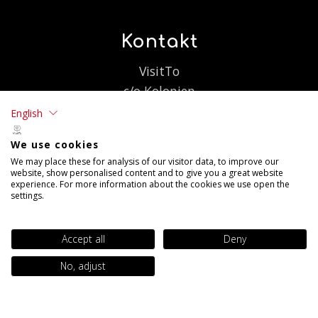
Kontakt
VisitTo
c/o Kolonien
Dialoggatan 16, 1 tr
English
126 26 Hägersten
We use cookies
We may place these for analysis of our visitor data, to improve our
info@visitto.se
website, show personalised content and to give you a great website
experience. For more information about the cookies we use open the
08-409 200 00
settings.
Accept all
Deny
No, adjust