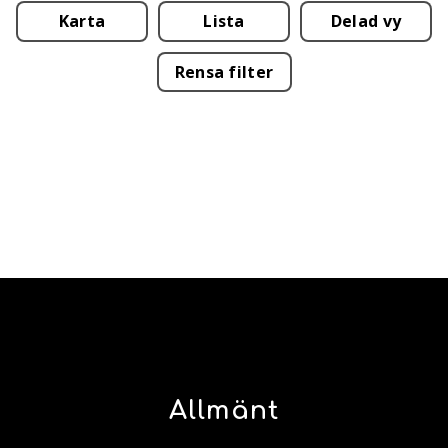
Karta
Lista
Delad vy
Rensa filter
Allmänt