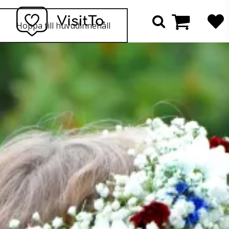
Hoppa till huvudinnehåll
Varu
Sök