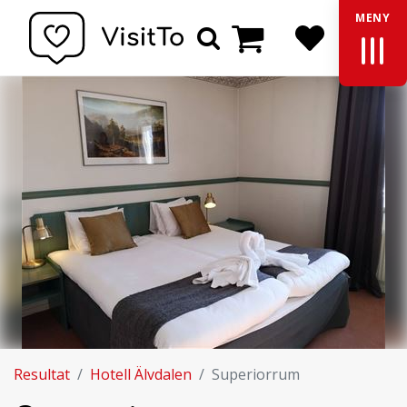
MENY
Varukorg
Sök
Resultat
Hotell Älvdalen
Superiorrum